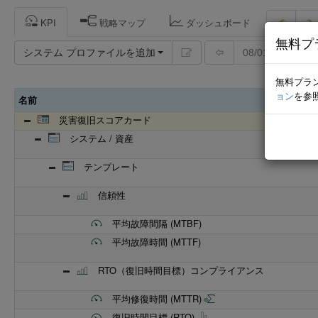
KPI
戦略マップ
ダッシュボード
無料プ
システム プロファイルを追加
08/01/2026
無料プラ
ョン
を参
名前
災害復旧スコアカード
システム / 資産
テンプレート
信頼性
平均故障間隔 (MTBF)
平均故障時間 (MTTF)
RTO（復旧時間目標）コンプライアンス
平均修復時間 (MTTR)
復旧時間目標 (RTO)