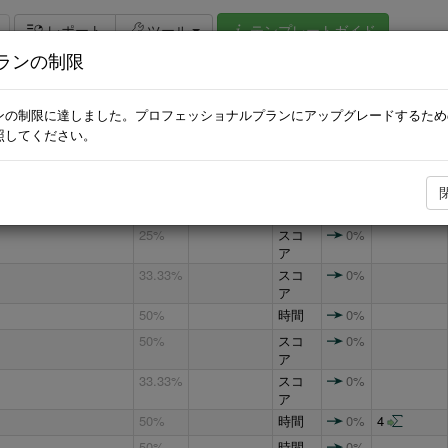
テンプレートガイド
レポート
ツール
ランの制限
アイテム:
61 / 36
追加します
ンの制限に達しました。プロフェッショナルプランにアップグレードするため
照してください。
重み
値
動的
ターゲット
97.917
%
0%
100
50%
98.333
スコ
0%
100
ア
25%
スコ
0%
ア
33.33%
スコ
0%
ア
50%
時間
0%
50%
スコ
0%
ア
33.33%
スコ
0%
ア
50%
時間
0%
4
50%
時間
0%