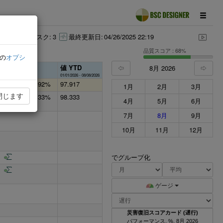
施策:
5
リスク:
3
最終更新日:
04/26/2025 22:19
品質スコア : 68%
の
オプシ
値 YTD
8月 2026
進捗
01/01/2026 - 08/08/2026
97.92%
97.917
1月
2月
3月
閉じます
98.33%
98.333
4月
5月
6月
7月
8月
9月
10月
11月
12月
でグループ化
ゲージ
災害復旧スコアカード (遅行)
パフォーマンス, %, 8月 2026