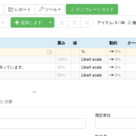
テンプレートガイド
レポート
ツール
アイテム:
3 / 36
施
追加します
重み
値
動的
ター
%
0%
100%
Likert scale
0%
持っています。
50%
Likert scale
0%
50%
Likert scale
0%
文脈
測定単位