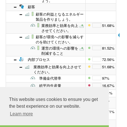
ょう。
顧客
顧客の利益となるエネルギー
製品を作りましょう。
業務効率と効果を向上
51.68%
させてください。
顧客が環境への影響を減らす
のを助けてください。
運営の環境への影響を
81.52%
削減すること
内部プロセス
72.56%
業務効率と効果を向上させて
51.68%
ください。
準備金代替率
97%
総平均生産量
16.67%
プラント可用性（％）
89.4%
This website uses cookies to ensure you get
コストを見つけることと開
20%
発コスト
the best experience on our website.
安全な作業環境を提供
77.71%
Learn more
してください。
省エネ技術を見つけて