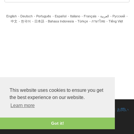
English
-
Deutsch
-
Português
-
Español
-
Italiano
-
Français
-
العربية
-
Русский
-
中文
-
한국어
-
日本語
-
Bahasa Indonesia
-
Türkçe
-
ภาษาไทย
-
Tiếng Việt
This website uses cookies to ensure you get
the best experience on our website.
Learn more
2013-2026 © 全著作権所有.
プライバシーポリシーと利用規約
|
お問い
合わせフォーム
Got it!